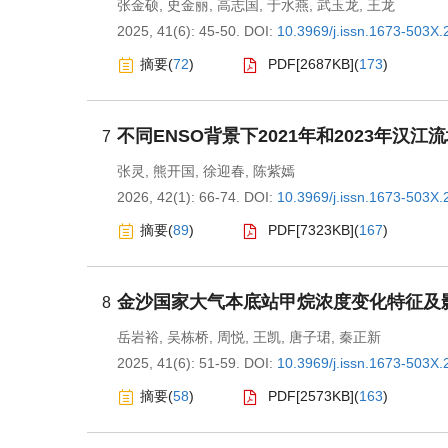
张金硕
,
史金丽
,
高志国
,
于水燕
,
武玉龙
,
王龙
2025, 41(6): 45-50.
DOI:
10.3969/j.issn.1673-503X.
摘要
(
72
)
PDF[
2687KB
]
(
173
)
不同ENSO背景下2021年和2023年汉
7
张灵
,
熊开国
,
徐迎春
,
陈紫嫣
2026, 42(1): 66-74.
DOI:
10.3969/j.issn.1673-503X.
摘要
(
89
)
PDF[
7323KB
]
(
167
)
金沙国家大气本底站甲烷浓度变化特征及
8
岳岩裕
,
吴栋桥
,
周悦
,
王凯
,
唐子珺
,
秦正新
2025, 41(6): 51-59.
DOI:
10.3969/j.issn.1673-503X.
摘要
(
58
)
PDF[
2573KB
]
(
163
)