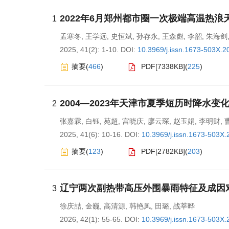
2022年6月郑州都市圈一次极端高温热
1
孟寒冬
,
王学远
,
史恒斌
,
孙存永
,
王森彪
,
李韶
,
朱海剑
2025, 41(2): 1-10.
DOI:
10.3969/j.issn.1673-503X.2
摘要
(
466
)
PDF[
7338KB
]
(
225
)
2004—2023年天津市夏季短历时降水变
2
张嘉霖
,
白钰
,
苑超
,
宫晓庆
,
廖云琛
,
赵玉娟
,
李明财
,
2025, 41(6): 10-16.
DOI:
10.3969/j.issn.1673-503X.
摘要
(
123
)
PDF[
2782KB
]
(
203
)
辽宁两次副热带高压外围暴雨特征及成因
3
徐庆喆
,
金巍
,
高清源
,
韩艳凤
,
田璐
,
战莘晔
2026, 42(1): 55-65.
DOI:
10.3969/j.issn.1673-503X.