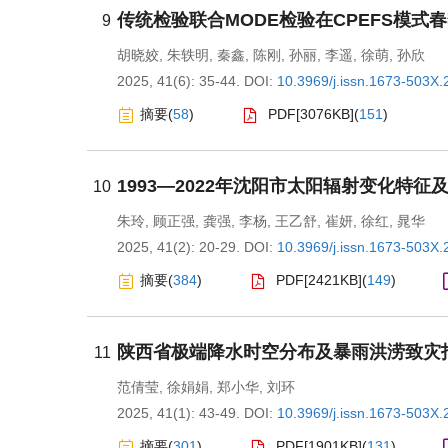
传统检验联合MODE检验在CPEFS模式
9
胡晓姣
,
朱轶明
,
秦鑫
,
陈刚
,
孙丽
,
李遥
,
徐萌
,
孙欣
2025, 41(6): 35-44.
DOI:
10.3969/j.issn.1673-503X.
摘要
(
58
)
PDF[
3076KB
]
(
151
)
1993—2022年沈阳市太阳辐射变化特
10
朱玲
,
顾正强
,
龚强
,
李杨
,
王乙舒
,
崔妍
,
徐红
,
晁华
2025, 41(2): 20-29.
DOI:
10.3969/j.issn.1673-503X.
摘要
(
384
)
PDF[
2421KB
]
(
149
)
陕西省极端降水时空分布及暴雨洪涝致灾
11
范倩莹
,
徐娟娟
,
郑小华
,
刘环
2025, 41(1): 43-49.
DOI:
10.3969/j.issn.1673-503X.
摘要
(
301
)
PDF[
1901KB
]
(
131
)