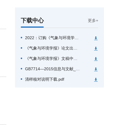
下载中心
更多+
2022：订购《气象与环境学报》凭证.doc
《气象与环境学报》论文出版与版权转让协议.pdf
《气象与环境学报》文稿中图与对应的无字底图样例
GB7714—2015信息与文献_参考文献著录规则.pdf
清样核对说明下载.pdf