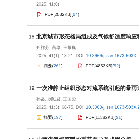
2025, 41(6)
PDF[
2582KB
]
(
94
)
北京城市形态格局组成及气候舒适度响应
18
郑祚芳
,
高华
,
王耀庭
2025, 41(1): 13-21.
DOI:
10.3969/j.issn.1673-503X.
摘要
(
261
)
PDF[
4853KB
]
(
92
)
一次准静止组织形态对流系统引起的暴雨
19
孙鑫
,
刘泓君
,
王国梁
2025, 41(3): 68-75.
DOI:
10.3969/j.issn.1673-503X.
摘要
(
197
)
PDF[
11382KB
]
(
91
)