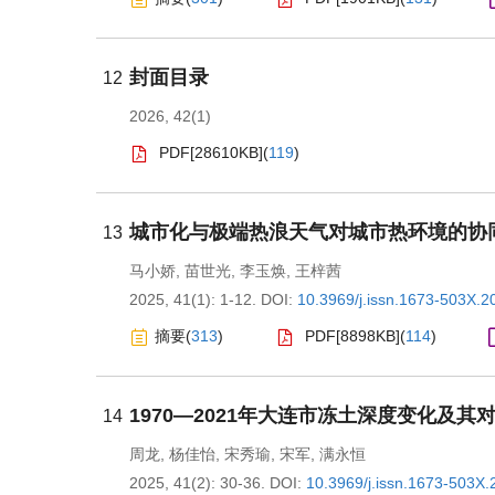
封面目录
12
2026, 42(1)
PDF[
28610KB
]
(
119
)
城市化与极端热浪天气对城市热环境的协
13
马小娇
,
苗世光
,
李玉焕
,
王梓茜
2025, 41(1): 1-12.
DOI:
10.3969/j.issn.1673-503X.2
摘要
(
313
)
PDF[
8898KB
]
(
114
)
1970—2021年大连市冻土深度变化及
14
周龙
,
杨佳怡
,
宋秀瑜
,
宋军
,
满永恒
2025, 41(2): 30-36.
DOI:
10.3969/j.issn.1673-503X.