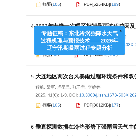
摘要
(
105
)
PDF[
5254KB
]
(
189
)
2023年安徽一次暖区极端暴雨过程成因
4
李萌萌
,
蓝渝
,
冯晶晶
,
郑小艺
,
钱磊
,
杨祖祥
,
黄彦
专题征稿：东北冷涡强降水天
2025, 41(6): 17-25.
DOI:
10.3969/j.issn.1673-503X.
过程机理与预报技术——2026
摘要
(
93
)
PDF[
7394KB
]
(
182
)
辽宁汛期暴雨过程专题分析
大连地区两次台风暴雨过程环境条件和双
5
程航
,
梁军
,
冯呈呈
,
张子莹
,
李婷婷
2025, 41(6): 1-9.
DOI:
10.3969/j.issn.1673-503X.20
摘要
(
105
)
PDF[
8012KB
]
(
177
)
垂直探测数据在冷垫形势下强雨雪天气中
6