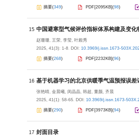
摘要
(
349
)
PDF[
2095KB
]
(
98
)
中国避寒型气候评价指标体系构建及变化
15
赵珊珊
,
王荣
,
李莹
,
叶殿秀
2025, 41(3): 1-8.
DOI:
10.3969/j.issn.1673-503X.20
摘要
(
268
)
PDF[
2232KB
]
(
96
)
基于机器学习的北京供暖季气温预报误差
16
张艳晴
,
金晨曦
,
闵晶晶
,
韩超
,
董颜
,
齐晨
2025, 41(1): 58-65.
DOI:
10.3969/j.issn.1673-503X.
摘要
(
290
)
PDF[
3973KB
]
(
94
)
封面目录
17