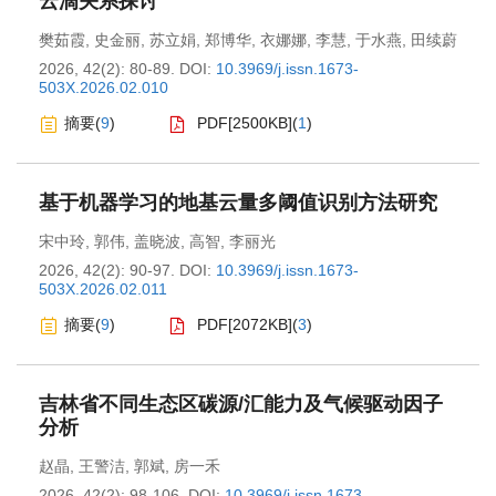
云滴关系探讨
樊茹霞
,
史金丽
,
苏立娟
,
郑博华
,
衣娜娜
,
李慧
,
于水燕
,
田续蔚
2026, 42(2): 80-89.
DOI:
10.3969/j.issn.1673-
503X.2026.02.010
摘要
(
9
)
PDF[
2500KB
]
(
1
)
基于机器学习的地基云量多阈值识别方法研究
宋中玲
,
郭伟
,
盖晓波
,
高智
,
李丽光
2026, 42(2): 90-97.
DOI:
10.3969/j.issn.1673-
503X.2026.02.011
摘要
(
9
)
PDF[
2072KB
]
(
3
)
吉林省不同生态区碳源/汇能力及气候驱动因子
分析
赵晶
,
王警洁
,
郭斌
,
房一禾
2026, 42(2): 98-106.
DOI:
10.3969/j.issn.1673-