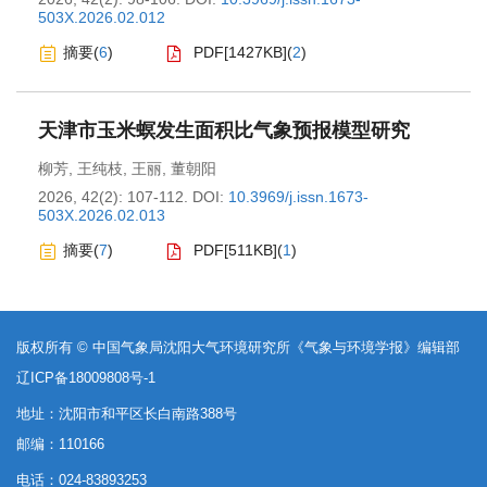
503X.2026.02.012
摘要
(
6
)
PDF[
1427KB
]
(
2
)
天津市玉米螟发生面积比气象预报模型研究
柳芳
,
王纯枝
,
王丽
,
董朝阳
2026, 42(2): 107-112.
DOI:
10.3969/j.issn.1673-
503X.2026.02.013
摘要
(
7
)
PDF[
511KB
]
(
1
)
版权所有 © 中国气象局沈阳大气环境研究所《气象与环境学报》编辑部
辽ICP备18009808号-1
地址：沈阳市和平区长白南路388号
邮编：110166
电话：024-83893253