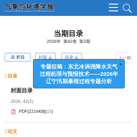
当期目录
2026年 第42卷 第2期
栏目
封面
目录
上一期
x
专题征稿：东北冷涡强降水天气
目录
过程机理与预报技术——2026年
辽宁汛期暴雨过程专题分析
封面目录
2026, 42(2)
PDF[
2216KB
]
(
15
)
论文