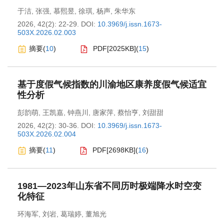
于洁
,
张强
,
慕熙昱
,
徐琪
,
杨声
,
朱华东
2026, 42(2): 22-29.
DOI:
10.3969/j.issn.1673-
503X.2026.02.003
摘要
(
10
)
PDF[
2025KB
]
(
15
)
基于度假气候指数的川渝地区康养度假气候适宜
性分析
彭韵萌
,
王凯嘉
,
钟燕川
,
唐家萍
,
蔡怡亨
,
刘甜甜
2026, 42(2): 30-36.
DOI:
10.3969/j.issn.1673-
503X.2026.02.004
摘要
(
11
)
PDF[
2698KB
]
(
16
)
1981—2023年山东省不同历时极端降水时空变
化特征
环海军
,
刘岩
,
葛瑞婷
,
董旭光