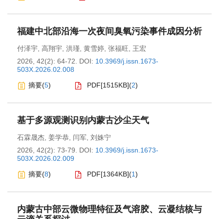
福建中北部沿海一次夜间臭氧污染事件成因分析
付泽宇
,
高翔宇
,
洪瑾
,
黄雪婷
,
张福旺
,
王宏
2026, 42(2): 64-72.
DOI:
10.3969/j.issn.1673-
503X.2026.02.008
摘要
(
5
)
PDF[
1515KB
]
(
2
)
基于多源观测识别内蒙古沙尘天气
石霖晟杰
,
姜学恭
,
闫军
,
刘姝宁
2026, 42(2): 73-79.
DOI:
10.3969/j.issn.1673-
503X.2026.02.009
摘要
(
8
)
PDF[
1364KB
]
(
1
)
内蒙古中部云微物理特征及气溶胶、云凝结核与