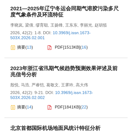
2021—2025年辽宁冬运会同期气溶胶污染多尺
度气象条件及环流特征
李晓岚
,
梁倩
,
缪育聪
,
王扬锋
,
王东东
,
李丽光
,
赵胡笳
2026, 42(2): 1-8.
DOI:
10.3969/j.issn.1673-
503X.2026.02.001
摘要
(
13
)
PDF[
1513KB
]
(
16
)
2023年浙江省汛期气候趋势预测效果评述及前
兆信号分析
殷悦
,
马浩
,
严睿恺
,
葛敬文
,
王霁吟
,
高大伟
2026, 42(2): 9-21.
DOI:
10.3969/j.issn.1673-
503X.2026.02.002
摘要
(
14
)
PDF[
1841KB
]
(
22
)
北京首都国际机场地面风统计特征分析